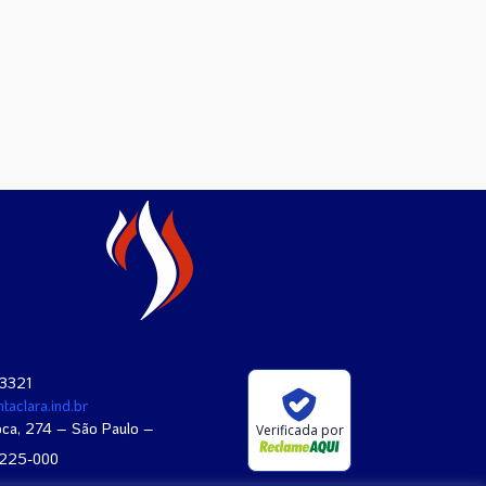
-3321
taclara.ind.br
oca, 274 – São Paulo –
Verificada por
4225-000