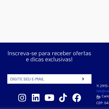
Inscreva-se para receber ofertas
e dicas exclusivas!
11 2915
fale@san
Av. Cari
SP
CEP: 0