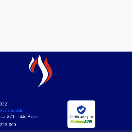
-3321
taclara.ind.br
oca, 274 – São Paulo –
Verificada por
4225-000