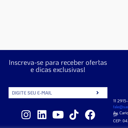
Inscreva-se para receber ofertas
e dicas exclusivas!
11 2915
fale@san
Av. Cari
SP
CEP: 0