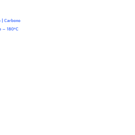
o | Carbono
co – 180ºC