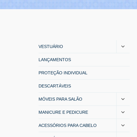
Toggl
VESTUÁRIO
child
LANÇAMENTOS
menu
PROTEÇÃO INDIVIDUAL
DESCARTÁVEIS
Toggl
MÓVEIS PARA SALÃO
child
Toggl
MANICURE E PEDICURE
menu
child
Toggl
ACESSÓRIOS PARA CABELO
menu
child