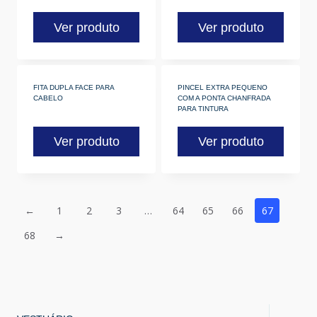
Ver produto
Ver produto
FITA DUPLA FACE PARA
PINCEL EXTRA PEQUENO
CABELO
COM A PONTA CHANFRADA
PARA TINTURA
Ver produto
Ver produto
←
1
2
3
…
64
65
66
67
68
→